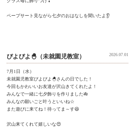
クラス毎に飾りつけ❣
ペープサート見ながら七夕のおはなしを聞いたよ👂
2026.07.01
ぴよぴよ🐣（未就園児教室）
7月1日（水）
未就園児教室ぴよぴよ🐣さんの日でした！
今回もかわいいお友達が沢山きてくれたよ！
みんなで一緒に七夕飾りを作りました🎋
みんなの願いごと叶うといいね☆
また遊びに来てね！待ってま～す😆
沢山来てくれて嬉しいな😍