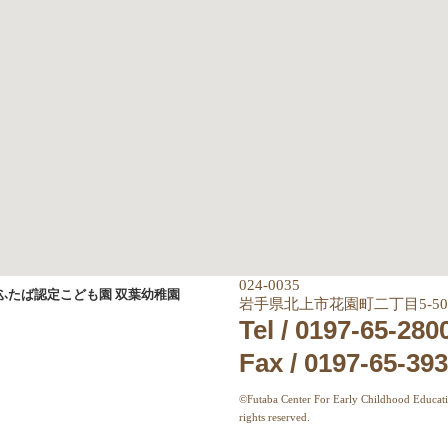
024-0035
岩手県北上市花園町二丁目5-50
Tel / 0197-65-280
Fax / 0197-65-39
©Futaba Center For Early Childhood Educati
rights reserved.