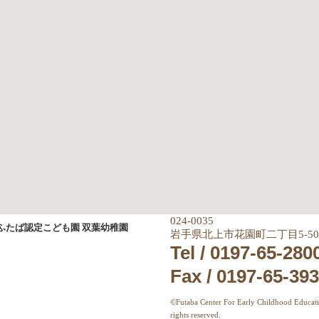
024-0035
岩手県北上市花園町二丁目5-50
Tel / 0197-65-280
Fax / 0197-65-39
©Futaba Center For Early Childhood Educati
rights reserved.