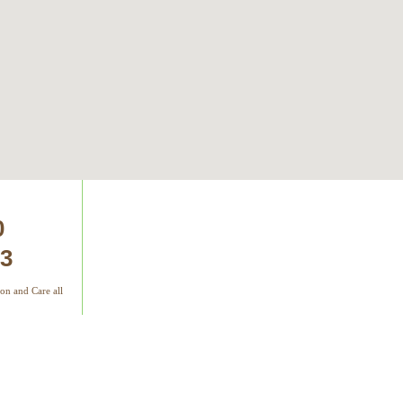
0
33
on and Care all