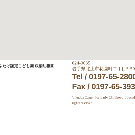
024-0035
岩手県北上市花園町二丁目5-50
Tel / 0197-65-280
Fax / 0197-65-39
©Futaba Center For Early Childhood Educati
rights reserved.